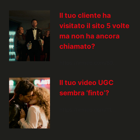
Il tuo cliente ha
visitato il sito 5 volte
ma non ha ancora
chiamato?
https://vimeo.com/89…
Il tuo video UGC
sembra ‘finto’?
https://vimeo.com/11…