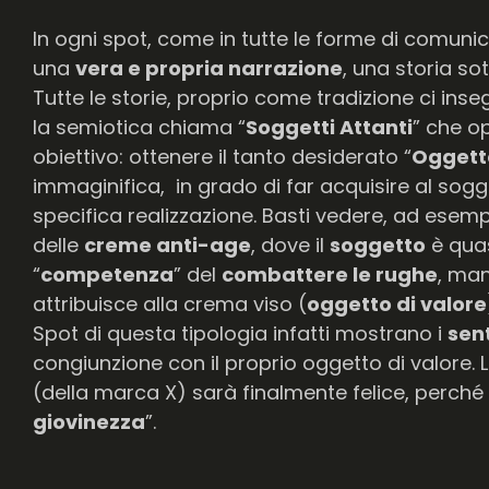
In ogni spot, come in tutte le forme di comuni
una
vera e propria narrazione
, una storia sot
Tutte le storie, proprio come tradizione ci ins
la semiotica chiama “
Soggetti Attanti
” che o
obiettivo: ottenere il tanto desiderato “
Oggetto
immaginifica, in grado di far acquisire al sogg
specifica realizzazione. Basti vedere, ad esempi
delle
creme anti-age
, dove il
soggetto
è quas
“
competenza
” del
combattere le rughe
, man
attribuisce alla crema viso (
oggetto di valore
Spot di questa tipologia infatti mostrano i
sen
congiunzione con il proprio oggetto di valore. 
(della marca X) sarà finalmente felice, perché
giovinezza
”.