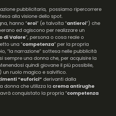
cazione pubblicitaria, possiamo ripercorrere
tesa alla visione dello spot.
egna, hanno “
eroi
” (e talvolta “
antieroi
”) che
perano ed agiscono per realizzare un
 di Valore
”, persona o cosa reale o
etto una “
competenza
” per la propria
o, “la narrazione” sottesa nelle pubblicità
i sempre una donna che, per acquisire la
tenendosi quindi giovane il più possibile,
) un ruolo magico e salvifico.
timenti “euforici”
derivanti dalla
La donna che utilizza la
crema antirughe
 avrà conquistato la propria “
competenza