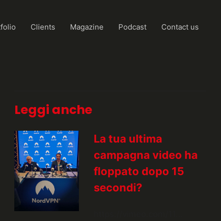
folio
Clients
Magazine
Podcast
Contact us
Leggi anche
La tua ultima
campagna video ha
floppato dopo 15
secondi?
https://vimeo.com/11…