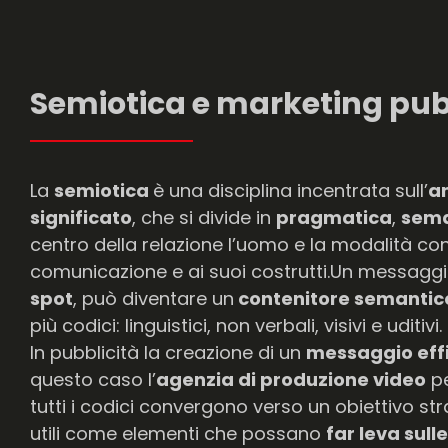
Semiotica e marketing pubb
La
semiotica
è una disciplina incentrata sull’
an
significato
, che si divide in
pragmatica
,
sema
centro della relazione l’uomo e la modalità con
comunicazione e ai suoi costrutti.Un messaggi
spot
, può diventare un
contenitore semantico 
più codici: linguistici, non verbali, visivi e uditivi.
In pubblicità la creazione di un
messaggio eff
questo caso l’
agenzia di produzione video
pe
tutti i codici convergono verso un obiettivo str
utili come elementi che possano
far leva sull