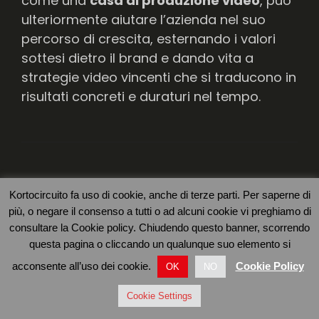
come una
casa di produzione video
, può
ulteriormente aiutare l’azienda nel suo
percorso di crescita, esternando i valori
sottesi dietro il brand e dando vita a
strategie video vincenti che si traducono in
risultati concreti e duraturi nel tempo.
Leggi anche
Kortocircuito fa uso di cookie, anche di terze parti. Per saperne di
più, o negare il consenso a tutti o ad alcuni cookie vi preghiamo di
Video intervista di
consultare la Cookie policy. Chiudendo questo banner, scorrendo
questa pagina o cliccando un qualunque suo elemento si
successo: consigli
acconsente all’uso dei cookie.
Cookie Policy
OK
NO
per il tuo brand
Cookie Settings
https://vimeo.com/ma…