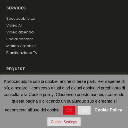
SERVICES
Spot pubblicitari
Video AI
Video aziendali
Social content
Motion Graphics
Pianificazione Tv
REQUEST
Hai bisogno di una produzione video? Contattaci
Kortocircuito fa uso di cookie, anche di terze parti. Per saperne di
subito per una consulenza gratuita.
più, o negare il consenso a tutti o ad alcuni cookie vi preghiamo di
consultare la Cookie policy. Chiudendo questo banner, scorrendo
questa pagina o cliccando un qualunque suo elemento si
Contact us
acconsente all’uso dei cookie.
Cookie Policy
OK
NO
Cookie Settings