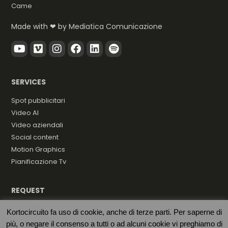
Came
Made with ❤ by
Mediatica Comunicazione
SERVICES
Spot pubblicitari
Video AI
Video aziendali
Social content
Motion Graphics
Pianificazione Tv
REQUEST
Hai bisogno di una produzione video? Contattaci
Kortocircuito fa uso di cookie, anche di terze parti. Per saperne di
subito per una consulenza gratuita.
più, o negare il consenso a tutti o ad alcuni cookie vi preghiamo di