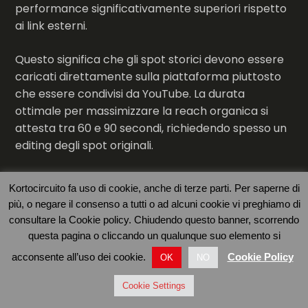
performance significativamente superiori rispetto
ai link esterni.
Questo significa che gli spot storici devono essere
caricati direttamente sulla piattaforma piuttosto
che essere condivisi da YouTube. La durata
ottimale per massimizzare la reach organica si
attesta tra 60 e 90 secondi, richiedendo spesso un
editing degli spot originali.
Il testo di accompagnamento gioca un ruolo
Kortocircuito fa uso di cookie, anche di terze parti. Per saperne di
cruciale nell’engagement. Post che includono
più, o negare il consenso a tutti o ad alcuni cookie vi preghiamo di
domande dirette all’audience come “Ricordate
consultare la Cookie policy. Chiudendo questo banner, scorrendo
questo spot? Che emozioni vi suscita?” o curiosità
questa pagina o cliccando un qualunque suo elemento si
storiche come “Sapevate che questo spot è stato
acconsente all’uso dei cookie.
Cookie Policy
OK
NO
girato a Milano nel 1982?” generano più commenti
e condivisioni.
Cookie Settings