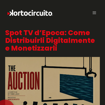
Spot TV d’Epoca: Come
Distribuirli Digitalmente
e Monetizzarli