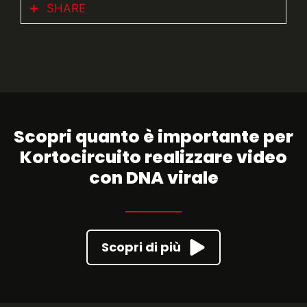
SHARE
Soggetto:
Direktno sa ulica Milano
Cliente:
Grazia
FACEBOOK
Regia:
Daniele Scarpa
LINKEDIN
Dop:
F. S.
INSTAGRAM
Scopri quanto è importante per
Kortocircuito realizzare video
con DNA virale
Scopri di più