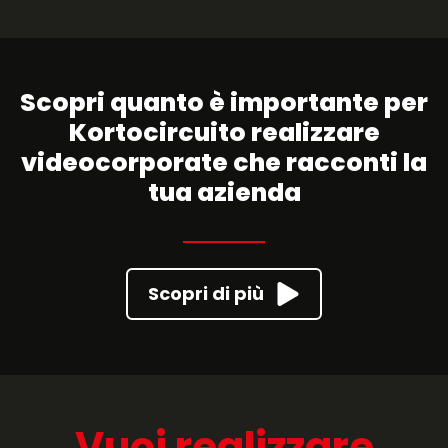
INSTAGRAM
Regia:
Daniele Scarpa
CDP:
Michele Cherchi Palmieri
Scopri quanto è importante per
Kortocircuito realizzare
video
corporate che racconti la
tua azienda
Scopri di più
Vuoi realizzare