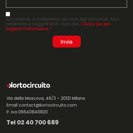
Acconsento al trattamento dei miei dati personali. Non
cederemo a soggetti terzi i tuoi dati.
Clicca qui per
leggere l'informativa.*
Via della Moscova, 46/3 – 20121 Milano
Email
contact@kortocircuito.com
P. Iva 06640840820
Tel
02 40 700 689