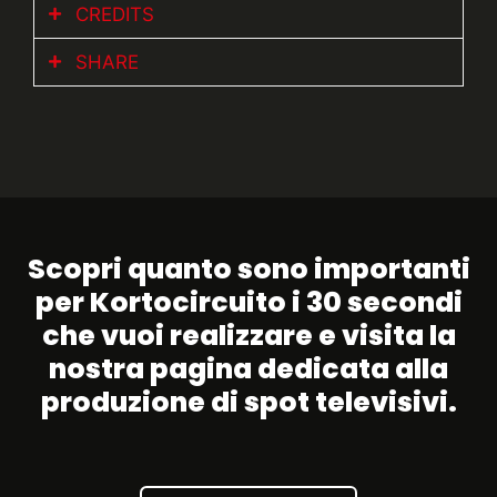
CREDITS
SHARE
Cliente:
Arancia Rosaria
Casa di produzione:
Agency Publione
Regia:
Davide Mastrangelo
Dop:
Fabio Casati
Scopri quanto sono importanti
per Kortocircuito i 30 secondi
che vuoi realizzare e visita la
nostra pagina dedicata alla
produzione di spot televisivi.