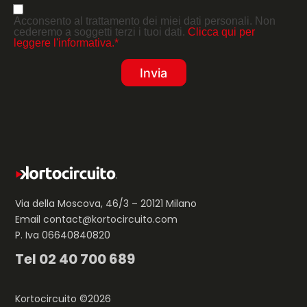
Acconsento al trattamento dei miei dati personali. Non
cederemo a soggetti terzi i tuoi dati.
Clicca qui per
leggere l'informativa.*
Via della Moscova, 46/3 – 20121 Milano
Email
contact@kortocircuito.com
P. Iva 06640840820
Tel
02 40 700 689
Kortocircuito ©2026