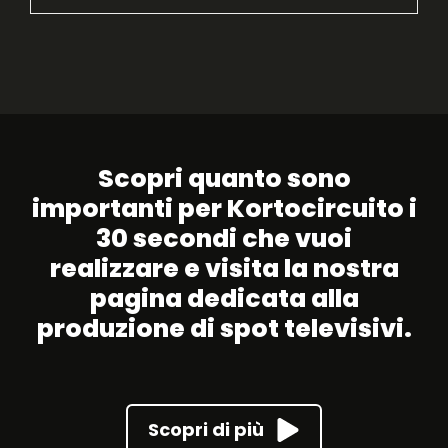
Founder & client director
: Marta
Stancampiano
FACEBOOK
Producer
: Leonardo Branchi
LINKEDIN
Regia
: Melis Konuralp
INSTAGRAM
Dop
: Marco Spanò
Copywriter
: Alessandro Omini
Scopri quanto sono
importanti per Kortocircuito i
30 secondi che vuoi
realizzare e visita la nostra
pagina dedicata alla
produzione di spot televisivi.
Scopri di più