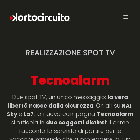
REALIZZAZIONE SPOT TV
Tecnoalarm
Due spot TV, un unico messaggio:
la vera
libertà nasce dalla sicurezza
. On air su
RAI
,
Sky
e
La7
, la nuova campagna
Tecnoalarm
si articola in
due soggetti distinti
: Il primo
racconta la serenità di partire per le
vacanze sapendo che a proteggere la tua