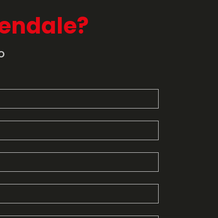
iendale?
o