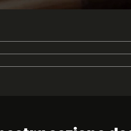
auty Experience
ito
tica comunicazione