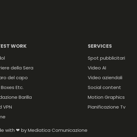
TEST WORK
SERVICES
dol
Spot pubblicitari
riere della Sera
Video AI
ro del capo
Video aziendali
 Boxes Etc.
Social content
dazione Barilla
Motion Graphics
d VPN
Pianificazione Tv
me
e with ❤ by
Mediatica Comunicazione