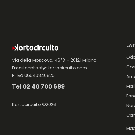
LA
Oki
Via della Moscova, 46/3 – 20121 Milano
Cor
Email
contact@kortocircuito.com
P. Iva 06640840820
Ama
Tel
02 40 700 689
Mail
Fon
Kortocircuito ©2026
Nor
Ca
Mad