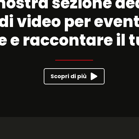
 nostra sezione de
di video per even
 e raccontare il 
Scopri di più